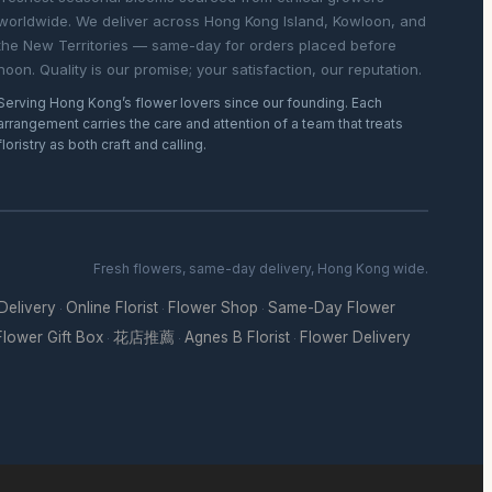
worldwide. We deliver across Hong Kong Island, Kowloon, and
the New Territories — same-day for orders placed before
noon. Quality is our promise; your satisfaction, our reputation.
Serving Hong Kong’s flower lovers since our founding. Each
arrangement carries the care and attention of a team that treats
floristry as both craft and calling.
Fresh flowers, same-day delivery, Hong Kong wide.
 Delivery
Online Florist
Flower Shop
Same-Day Flower
·
·
·
Flower Gift Box
花店推薦
Agnes B Florist
Flower Delivery
·
·
·