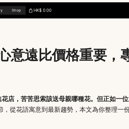
HK$ 0.00
ry
Shop
心意遠比價格重要，
進花店，苦苦思索該送母親哪種花。但正如一位
節，從花語寓意到最新趨勢，本文為你整理一