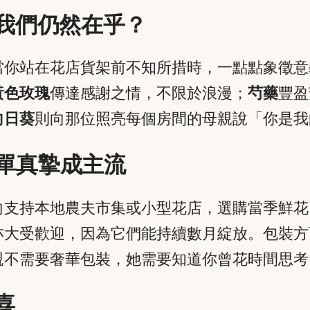
我們仍然在乎？
當你站在花店貨架前不知所措時，一點點象徵意
黃色玫瑰
傳達感謝之情，不限於浪漫；
芍藥
豐盈
向日葵
則向那位照亮每個房間的母親說「你是我
簡單真摯成主流
向支持本地農夫市集或小型花店，選購當季鮮花
亦大受歡迎，因為它們能持續數月綻放。包裝方
親不需要奢華包裝，她需要知道你曾花時間思考
喜