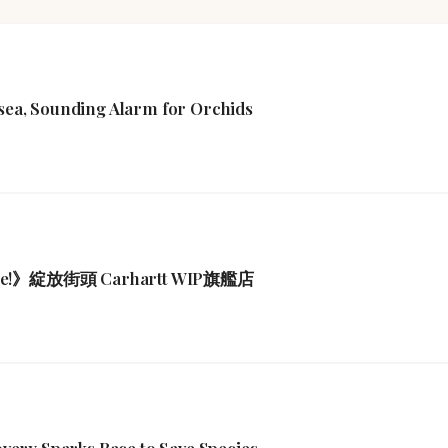
lsea, Sounding Alarm for Orchids
ere!》綻放街頭 Carhartt WIP旗艦店