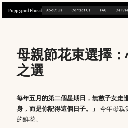
Skip
Poppypod Floral
About Us
Contact Us
FAQ
Delive
to
content
母親節花束選擇：
之選
每年五月的第二個星期日，無數子女走
身，而是你記得這個日子。」
今年母親
的鮮花。