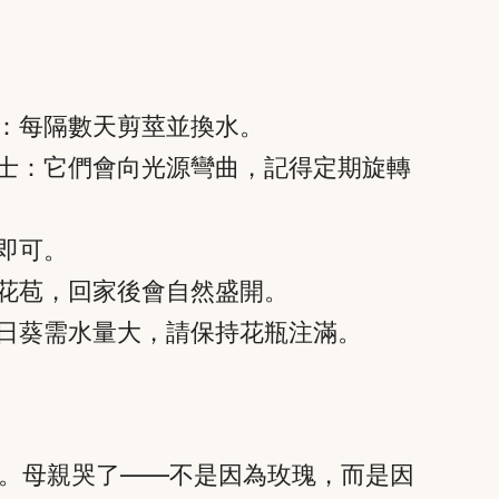
士：每隔數天剪莖並換水。
貼士：它們會向光源彎曲，記得定期旋轉
即可。
閉花苞，回家後會自然盛開。
向日葵需水量大，請保持花瓶注滿。
。母親哭了——不是因為玫瑰，而是因