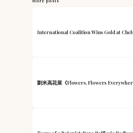
More posts
International Coalition Wins Gold at Che
劉米高花展《Flowers, Flowers Everywh