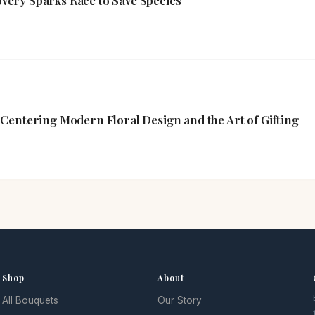
covery Sparks Race to Save Species
Centering Modern Floral Design and the Art of Gifting
Shop
About
All Bouquets
Our Story