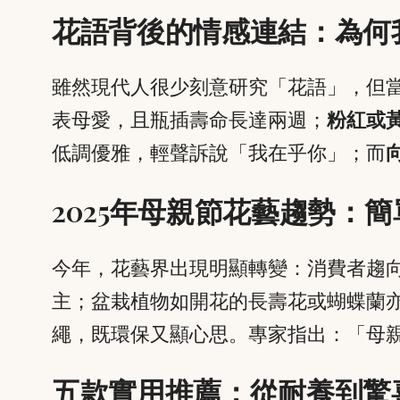
花語背後的情感連結：為何
雖然現代人很少刻意研究「花語」，但
表母愛，且瓶插壽命長達兩週；
粉紅或
低調優雅，輕聲訴說「我在乎你」；而
2025年母親節花藝趨勢：
今年，花藝界出現明顯轉變：消費者趨
主；盆栽植物如開花的長壽花或蝴蝶蘭
繩，既環保又顯心思。專家指出：「母
五款實用推薦：從耐養到驚