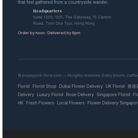
that feel gathered from a countryside wander.
Headquarters
Suite 1205, 12/F, The Gateway, 15 Canton
Road, Tsim Sha Tsui, Hong Kong
Order by noon · Delivered by 6pm
© poppypod-floral.com — All rights reserved. Every bloom, crafte
Florist
Florist Shop
Dubai Flower Delivery
UK Florist
香港
·
·
·
·
Delivery
Luxury Florist
Rose Delivery
Singapore Florist
Fl
·
·
·
·
HK
Fresh Flowers
Local Flowers
Flower Delivery Singapo
·
·
·