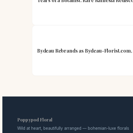
Tears of a Botanist: Rare Rafflesia Redis
Bydeau Rebrands as Bydeau-Florist.com, 
Poppypod Floral
Wild at heart, beautifully arranged — bohemian-luxe florals