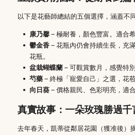
以下是花藝師總結的五個選擇，涵蓋不
康乃馨
– 極耐養，顏色豐富。適合
鬱金香
– 花瓶內仍會持續生長，充
花瓶。
盆栽蝴蝶蘭
– 可觀賞數月，感覺特
芍藥
– 終極「寵愛自己」之選，花
向日葵
– 價格親民、色彩明亮，適
真實故事：一朵玫瑰勝過千
去年春天，凱蒂從鄰居花園（獲准後）