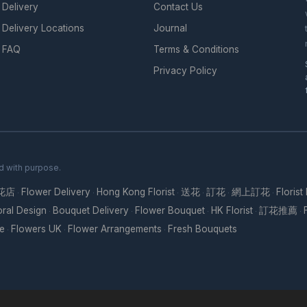
Delivery
Contact Us
Delivery Locations
Journal
FAQ
Terms & Conditions
Privacy Policy
d with purpose.
花店
Flower Delivery
Hong Kong Florist
送花
訂花
網上訂花
Florist
·
·
·
·
·
·
oral Design
Bouquet Delivery
Flower Bouquet
HK Florist
訂花推薦
·
·
·
·
·
re
Flowers UK
Flower Arrangements
Fresh Bouquets
·
·
·