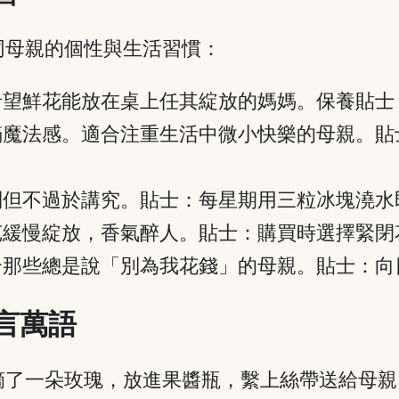
同母親的個性與生活習慣：
希望鮮花能放在桌上任其綻放的媽媽。保養貼
滿魔法感。適合注重生活中微小快樂的母親。
別但不過於講究。貼士：每星期用三粒冰塊澆水
苞緩慢綻放，香氣醉人。貼士：購買時選擇緊
合那些總是說「別為我花錢」的母親。貼士：
言萬語
摘了一朵玫瑰，放進果醬瓶，繫上絲帶送給母親