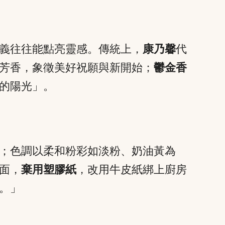
義往往能點亮靈感。傳統上，
康乃馨
代
芳香，象徵美好祝願與新開始；
鬱金香
的陽光」。
；色調以柔和粉彩如淡粉、奶油黃為
面，
棄用塑膠紙
，改用牛皮紙綁上廚房
。」