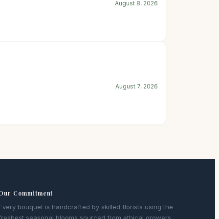
August 8, 2026
August 7, 2026
Our Commitment
Every bouquet is handcrafted by skilled florists using the
freshest seasonal blooms sourced from ethical growers