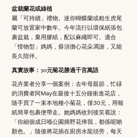
盆栽蘭花或綠植
屬「可持續」禮物。迷你蝴蝶蘭或粗生虎尾
蘭可放置家中數年。今年流行以環保紙張包
裹盆栽，棄用膠紙，配以麻繩即可。適合
「惜物型」媽媽，毋須擔心花朵凋謝，又能
長久陪伴。
真實故事：30元菊花勝過千言萬語
花卉業者分享一個案例：去年母親節，忙碌
的消費者阿May在最後十五分鐘衝進花店，
隨手買了一束本地種小菊花，僅30元，用報
紙簡單包裹便帶走。她媽媽收到後笑着說：
「你細個成日喺公園摘野花俾我，都係呢啲
顏色。」隨後將花插在廚房水龍頭旁，每天