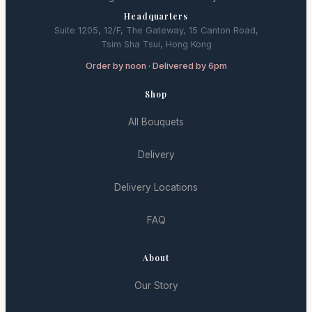
Headquarters
Suite 1205, 12/F, The Gateway, 15 Canton Road,
Tsim Sha Tsui, Hong Kong
Order by noon · Delivered by 6pm
Shop
All Bouquets
Delivery
Delivery Locations
FAQ
About
Our Story