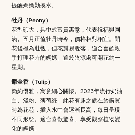
提醒媽媽勤換水。
牡丹（Peony）
花型碩大，具中式富貴寓意，代表祝福與圓
滿。五月正值牡丹時令，價格相對相宜。開
花後極為壯觀，但花瓣易脫落，適合喜歡親
手打理花卉的媽媽。置於陰涼處可開花約一
星期。
鬱金香（Tulip）
簡約優雅，寓意細心關懷。2026年流行奶油
白、淺粉、薄荷綠。此花有趣之處在於購買
時為花苞，插入水中會逐漸長高，每日呈現
不同形態。適合喜歡驚喜、享受觀察植物變
化的媽媽。