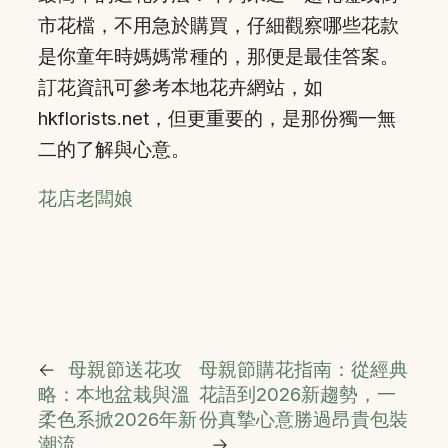
市花檔，不用急於購買，仔細觀察哪些花款
是你童年時媽媽常種的，那便是最佳答案。
訂花資訊可參考本地花卉網站，如
hkflorists.net，但更重要的，是那份獨一無
二的了解與心意。
花店老闆娘
←
母親節送花攻
母親節購花指南：從經典
略：本地盆栽與溫
花語到2026新趨勢，一
柔色系掀2026年新
份真摯心意勝過昂貴包裝
潮流
→