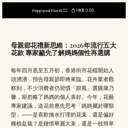
Skip
HK$ 0.00
Poppypod Floral
to
content
母親節花禮新思維：2026年流行五大
花款 專家籲先了解媽媽個性再選購
每年四月底至五月初，香港街市花檔開始人
頭湧湧，預告母親節即將來臨。花卉業者觀
察到，不少消費者仍習慣「跟風」選購康乃
馨，卻忽略了媽媽的個人喜好。今年，花藝
專家建議，送花前應先思考「媽媽屬於哪類
型」——是喜歡換水打理的花束，還是偏好
種植盆栽？是鍾情華麗大束，還是一枝簡單