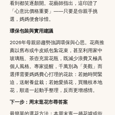
看到都笑逐顏開。花藝師指出，這印證了
「心意比價格重要」——只要是你親手挑
選，媽媽便會珍惜。
環保包裝與實用建議
2026年母親節趨勢強調環保與心思。花商推
薦以舊布或牛皮紙包紮花束，甚至利用家中
玻璃瓶、茶壺充當花瓶，既減少浪費又極具
個人風格。專家提醒，千萬別為「美觀」而
選擇需要媽媽費心打理的花款：若她時間緊
迫，送耐養盆栽；若她愛插花，買幾枝本地
花，順道一起動手整理，反而更增感情。
下一步：周末逛花市尋答案
最簡單的選花方法：本周末逛一趟花墟或街