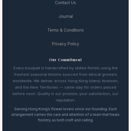
Contact Us
Journal
Terms & Conditions
Privacy Policy
Our Commitment
Every bouquet is handcrafted by skilled florists using the
freshest seasonal blooms sourced from ethical growers
worldwide. We deliver across Hong Kong Island, Kowloon,
and the New Territories — same-day for orders placed
before noon. Quality is our promise; your satisfaction, our
reputation.
Serving Hong Kong’s flower lovers since our founding. Each
arrangement carries the care and attention of a team that treats
floristry as both craft and calling.