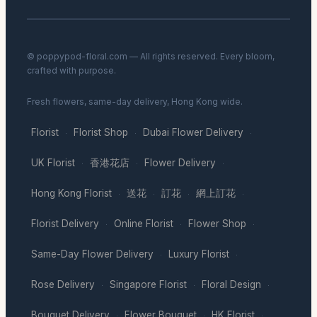
© poppypod-floral.com — All rights reserved. Every bloom,
crafted with purpose.
Fresh flowers, same-day delivery, Hong Kong wide.
Florist
Florist Shop
Dubai Flower Delivery
·
·
·
UK Florist
香港花店
Flower Delivery
·
·
·
Hong Kong Florist
送花
訂花
網上訂花
·
·
·
·
Florist Delivery
Online Florist
Flower Shop
·
·
·
Same-Day Flower Delivery
Luxury Florist
·
·
Rose Delivery
Singapore Florist
Floral Design
·
·
·
Bouquet Delivery
Flower Bouquet
HK Florist
·
·
·