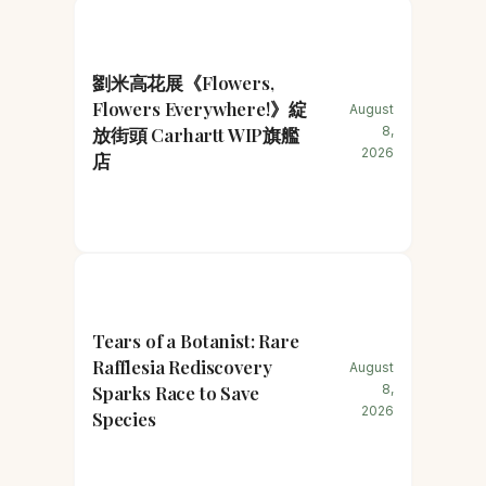
劉米高花展《Flowers,
Flowers Everywhere!》綻
August
放街頭 Carhartt WIP旗艦
8,
2026
店
Tears of a Botanist: Rare
Rafflesia Rediscovery
August
Sparks Race to Save
8,
2026
Species