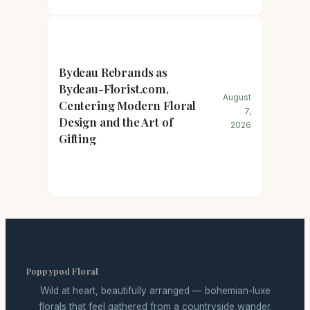
Bydeau Rebrands as
Bydeau-Florist.com,
August
Centering Modern Floral
7,
Design and the Art of
2026
Gifting
Poppypod Floral
Wild at heart, beautifully arranged — bohemian-luxe
florals that feel gathered from a countryside wander.