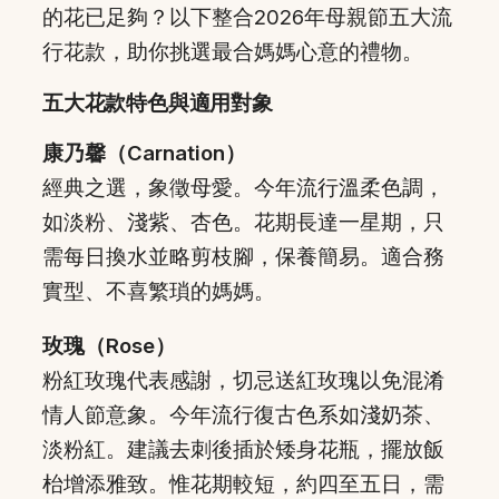
的花已足夠？以下整合2026年母親節五大流
行花款，助你挑選最合媽媽心意的禮物。
五大花款特色與適用對象
康乃馨（Carnation）
經典之選，象徵母愛。今年流行溫柔色調，
如淡粉、淺紫、杏色。花期長達一星期，只
需每日換水並略剪枝腳，保養簡易。適合務
實型、不喜繁瑣的媽媽。
玫瑰（Rose）
粉紅玫瑰代表感謝，切忌送紅玫瑰以免混淆
情人節意象。今年流行復古色系如淺奶茶、
淡粉紅。建議去刺後插於矮身花瓶，擺放飯
枱增添雅致。惟花期較短，約四至五日，需