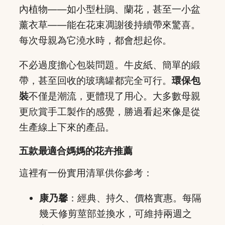
內植物——如小型杜鵑、蘭花，甚至一小盆
薰衣草——能在花束凋謝後持續帶來驚喜。
每次母親為它澆水時，都會想起你。
不必過度擔心包裝問題。牛皮紙、簡單的緞
帶，甚至回收的玻璃罐都完全可行。
環保包
裝
不僅是潮流，更體現了用心。大多數母親
更欣賞手工製作的感覺，勝過看起來像是從
生產線上下來的產品。
五款最適合媽媽的花卉推薦
這裡有一份實用清單供你參考：
康乃馨
：經典、持久、價格實惠。每隔
幾天修剪莖部並換水，可維持兩週之