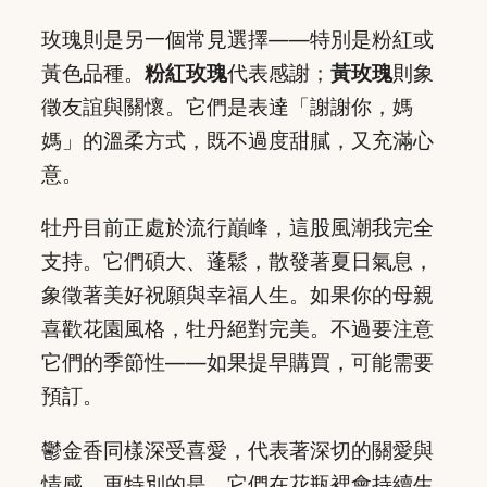
玫瑰則是另一個常見選擇——特別是粉紅或
黃色品種。
粉紅玫瑰
代表感謝；
黃玫瑰
則象
徵友誼與關懷。它們是表達「謝謝你，媽
媽」的溫柔方式，既不過度甜膩，又充滿心
意。
牡丹目前正處於流行巔峰，這股風潮我完全
支持。它們碩大、蓬鬆，散發著夏日氣息，
象徵著美好祝願與幸福人生。如果你的母親
喜歡花園風格，牡丹絕對完美。不過要注意
它們的季節性——如果提早購買，可能需要
預訂。
鬱金香同樣深受喜愛，代表著深切的關愛與
情感。更特別的是，它們在花瓶裡會持續生