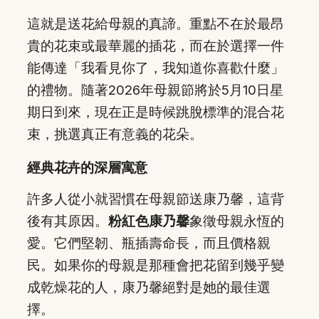
這就是送花給母親的真諦。重點不在於最昂
貴的花束或最華麗的插花，而在於選擇一件
能傳達「我看見你了，我知道你喜歡什麼」
的禮物。隨著2026年母親節將於5月10日星
期日到來，現在正是時候跳脫標準的混合花
束，挑選真正有意義的花朵。
經典花卉的深層寓意
許多人從小就習慣在母親節送康乃馨，這背
後有其原因。
粉紅色康乃馨
象徵母親永恆的
愛。它們堅韌、瓶插壽命長，而且價格親
民。如果你的母親是那種會把花留到幾乎變
成乾燥花的人，康乃馨絕對是她的最佳選
擇。