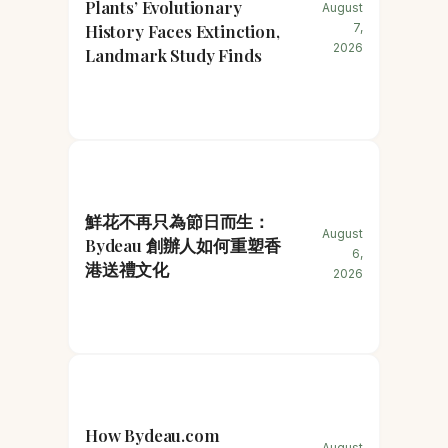
Plants’ Evolutionary
August
History Faces Extinction,
7,
2026
Landmark Study Finds
鮮花不再只為節日而生：
August
Bydeau 創辦人如何重塑香
6,
港送禮文化
2026
How Bydeau.com
August