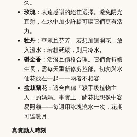
久。
玫瑰
：表達感謝的絕佳選擇。避免陽光
直射，在水中加少許糖可讓它們更有活
力。
牡丹
：華麗且芬芳。若想加速開花，放
入溫水；若想延緩，則用冷水。
鬱金香
：活潑且價格合理。它們會持續
生長，需每天重新修剪莖部。切勿與水
仙花放在一起——兩者不相容。
盆栽蘭花
：適合自稱「殺手級植物主
人」的媽媽。事實上，蘭花比想像中容
易照顧——每週用冰塊澆水一次，花期
可達數月。
真實動人時刻