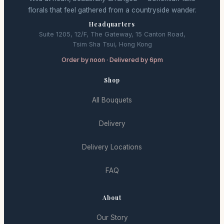
florals that feel gathered from a countryside wander.
Headquarters
Suite 1205, 12/F, The Gateway, 15 Canton Road,
Tsim Sha Tsui, Hong Kong
Order by noon · Delivered by 6pm
Shop
All Bouquets
Delivery
Delivery Locations
FAQ
About
Our Story