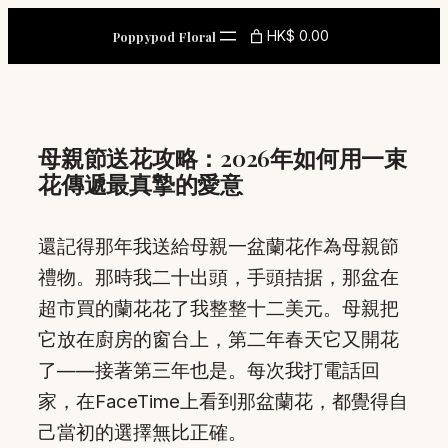
Skip
HK$ 0.00
Poppypod Floral
to
content
母親節送花攻略：2026年如何用一束
花傳遞最真摯的愛意
還記得那年我送給母親一盆蘭花作為母親節
禮物。那時我二十出頭，手頭拮据，那盆在
超市買的蘭花花了我整整十二美元。母親把
它放在廚房的窗台上，第二年春天它又開花
了——接著第三年也是。每次我打電話回
家，在FaceTime上看到那盆蘭花，都覺得自
己當初的選擇無比正確。