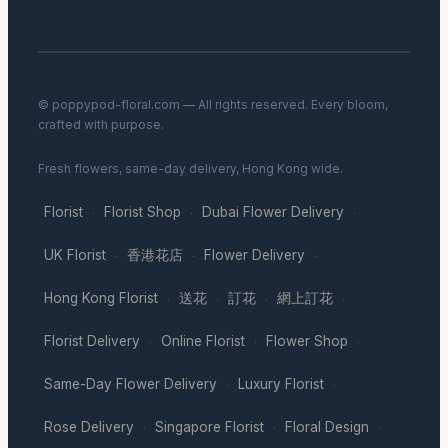
© poppypod-floral.com — All rights reserved. Every bloom,
crafted with purpose.
Fresh flowers, same-day delivery, Hong Kong wide.
Florist
Florist Shop
Dubai Flower Delivery
·
·
·
UK Florist
香港花店
Flower Delivery
·
·
·
Hong Kong Florist
送花
訂花
網上訂花
·
·
·
·
Florist Delivery
Online Florist
Flower Shop
·
·
·
Same-Day Flower Delivery
Luxury Florist
·
·
Rose Delivery
Singapore Florist
Floral Design
·
·
·