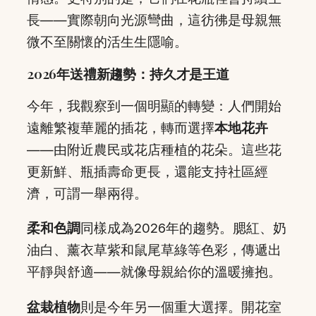
長——實際朝向光源彎曲，這彷彿是母親無
微不至關懷的活生生隱喻。
2026年送禮新趨勢：持久才是王道
今年，我觀察到一個明顯的轉變：人們開始
遠離繁複華麗的插花，轉而選擇
本地花卉
——由附近農民或花店種植的花朵。這些花
更新鮮、瓶插壽命更長，還能支持社區經
濟，可謂一舉兩得。
柔和色調
同樣成為2026年的趨勢。腮紅、奶
油白、薰衣草紫和鼠尾草綠等色彩，傳遞出
平靜與舒適——就像母親給你的溫暖擁抱。
盆栽植物
則是今年另一個重大選擇。開花室