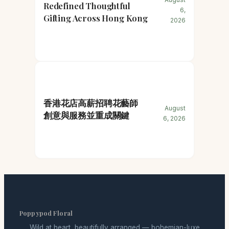
Redefined Thoughtful
6,
Gifting Across Hong Kong
2026
香港花店高薪招聘花藝師
August
創意與服務並重成關鍵
6, 2026
Poppypod Floral
Wild at heart, beautifully arranged — bohemian-luxe