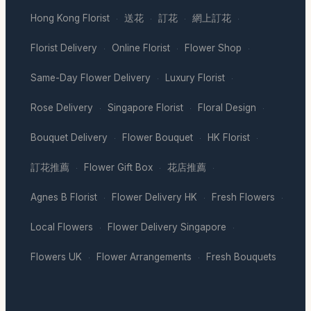
Hong Kong Florist
送花
訂花
網上訂花
·
·
·
·
Florist Delivery
Online Florist
Flower Shop
·
·
·
Same-Day Flower Delivery
Luxury Florist
·
·
Rose Delivery
Singapore Florist
Floral Design
·
·
·
Bouquet Delivery
Flower Bouquet
HK Florist
·
·
·
訂花推薦
Flower Gift Box
花店推薦
·
·
·
Agnes B Florist
Flower Delivery HK
Fresh Flowers
·
·
·
Local Flowers
Flower Delivery Singapore
·
·
Flowers UK
Flower Arrangements
Fresh Bouquets
·
·