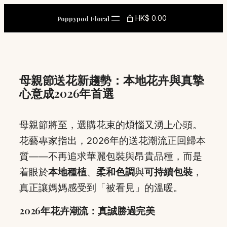
Skip
HK$ 0.00
Poppypod Floral
to
content
母親節送花新趨勢：本地花卉與真摯
心意成2026年首選
母親節將至，選購花束的煩惱又湧上心頭。
花藝專家指出，2026年的送花潮流正回歸本
質——不再追求華麗包裝與昂貴品種，而是
着眼於
本地種植
、
柔和色調
與
可持續包裝
，
真正讓媽媽感受到「被看見」的溫暖。
2026年花卉潮流：真誠勝過完美