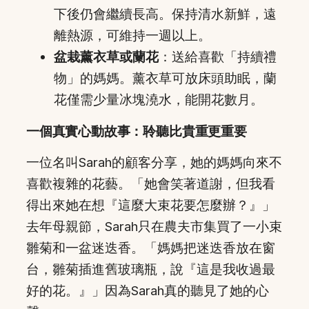
下後仍會繼續長高。保持清水新鮮，遠
離熱源，可維持一週以上。
盆栽薰衣草或蘭花
：送給喜歡「持續禮
物」的媽媽。薰衣草可放床頭助眠，蘭
花僅需少量冰塊澆水，能開花數月。
一個真實心動故事：聆聽比貴重更重要
一位名叫Sarah的顧客分享，她的媽媽向來不
喜歡複雜的花藝。「她會笑著道謝，但我看
得出來她在想『這麼大束花要怎麼辦？』」
去年母親節，Sarah只在農夫市集買了一小束
雛菊和一盆迷迭香。「媽媽把迷迭香放在窗
台，雛菊插進舊玻璃瓶，說『這是我收過最
好的花。』」因為Sarah真的聽見了她的心