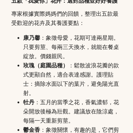
五款「我愛你」花卉：選對品種並好好養護
專家根據實際媽媽們的回饋，整理出五款最
受歡迎的花卉及其養護要點：
康乃馨
：象徵母愛，花期可達兩星期。
只要剪莖、每兩三天換水，就能在餐桌
綻放。價錢親民。
玫瑰（庭園品種）
：鬆散波浪花瓣的款
式更顯自然，適合表達感謝。護理貼
士：摘除水面以下的葉片，避免陽光直
射。
牡丹
：五月的當季之花，香氣濃郁，花
朵開放後極為壯觀。建議放在陰涼處，
每隔一天重新剪莖。
鬱金香
：象徵關懷，有趣的是，它們剪