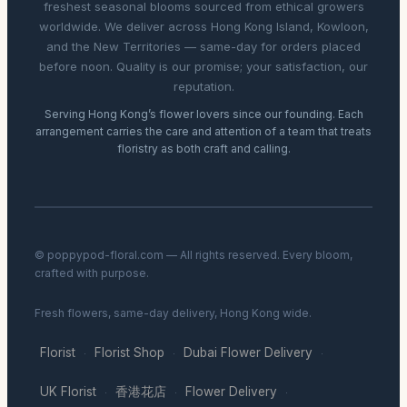
freshest seasonal blooms sourced from ethical growers
worldwide. We deliver across Hong Kong Island, Kowloon,
and the New Territories — same-day for orders placed
before noon. Quality is our promise; your satisfaction, our
reputation.
Serving Hong Kong’s flower lovers since our founding. Each
arrangement carries the care and attention of a team that treats
floristry as both craft and calling.
© poppypod-floral.com — All rights reserved. Every bloom,
crafted with purpose.
Fresh flowers, same-day delivery, Hong Kong wide.
Florist
Florist Shop
Dubai Flower Delivery
·
·
·
UK Florist
香港花店
Flower Delivery
·
·
·