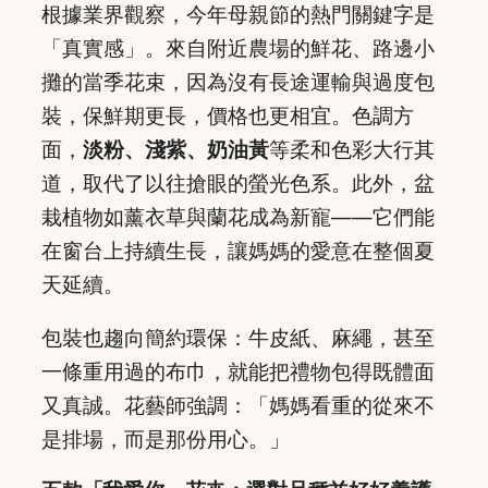
根據業界觀察，今年母親節的熱門關鍵字是
「真實感」。來自附近農場的鮮花、路邊小
攤的當季花束，因為沒有長途運輸與過度包
裝，保鮮期更長，價格也更相宜。色調方
面，
淡粉、淺紫、奶油黃
等柔和色彩大行其
道，取代了以往搶眼的螢光色系。此外，盆
栽植物如薰衣草與蘭花成為新寵——它們能
在窗台上持續生長，讓媽媽的愛意在整個夏
天延續。
包裝也趨向簡約環保：牛皮紙、麻繩，甚至
一條重用過的布巾，就能把禮物包得既體面
又真誠。花藝師強調：「媽媽看重的從來不
是排場，而是那份用心。」