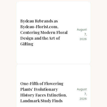
Bydeau Rebrands as
Bydeau-Florist.com,
August
Centering Modern Floral
7,
Design and the Art of
2026
Gifting
One-Fifth of Flowering
Plants’ Evolutionary
August
History Faces Extinction,
7,
2026
Landmark Study Finds