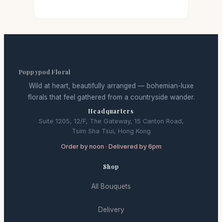
Poppypod Floral
Wild at heart, beautifully arranged — bohemian-luxe
florals that feel gathered from a countryside wander.
Headquarters
Suite 1205, 12/F, The Gateway, 15 Canton Road,
Tsim Sha Tsui, Hong Kong
Order by noon · Delivered by 6pm
Shop
All Bouquets
Delivery