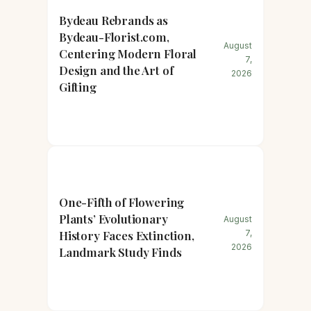
Bydeau Rebrands as
Bydeau-Florist.com,
August
Centering Modern Floral
7,
Design and the Art of
2026
Gifting
One-Fifth of Flowering
Plants’ Evolutionary
August
History Faces Extinction,
7,
2026
Landmark Study Finds