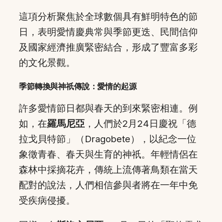
這項分析聚焦於全球數個具有鮮明特色的節
日，表明愛情慶典常與季節更迭、民間信仰
及國家經濟推廣緊密結合，形成了豐富多彩
的文化景觀。
季節轉換與神祇傳說：愛情的起源
許多愛情節日都與春天的到來緊密相連。例
如，在
羅馬尼亞
，人們於2月24日慶祝「德
拉戈貝特節」（Dragobete），以紀念一位
象徵青春、春天與生育的神祇。年輕情侶在
森林中採摘花卉，傳統上流傳著鳥類在當天
配對的說法，人們相信參與者將在一年中免
受疾病侵擾。