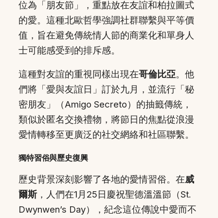
位為「朋友節」，重點放在友誼和柏拉圖式
的愛。這種北歐哲學強調社群聯繫與平等價
值，旨在避免傳統情人節的商業化和單身人
士可能感受到的排斥感。
這種對友誼的重視同樣出現在
哥倫比亞
。他
們將「愛與友誼日」訂於九月，並流行「秘
密朋友」（Amigo Secreto）的抽籤傳統，
類似於匿名交換禮物，將節日的焦點從浪漫
愛情轉移至更廣泛的社交網絡和社區聯繫。
獨特習俗與歷史復興
歷史背景深刻影響了各地的愛情習俗。在
威
爾斯
，人們在1月25日慶祝聖德溫溫節（St.
Dwynwen’s Day），紀念這位傳說中愛而不