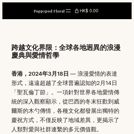
Skip
HK$ 0.00
Poppypod Floral
to
content
跨越文化界限：全球各地迥異的浪漫
慶典與愛情哲學
香港，2024年3月18日
— 浪漫愛情的表達
形式，遠遠超越了全球普遍認知的2月14日
「聖瓦倫丁節」。一項針對世界各地愛情傳
統的深入觀察顯示，從巴西的冬末狂歡到威
爾斯的木勺傳情，各種文化都發展出獨特的
慶祝方式，不僅反映了地域差異，更揭示了
人類對愛與社群連繫的多元價值觀。