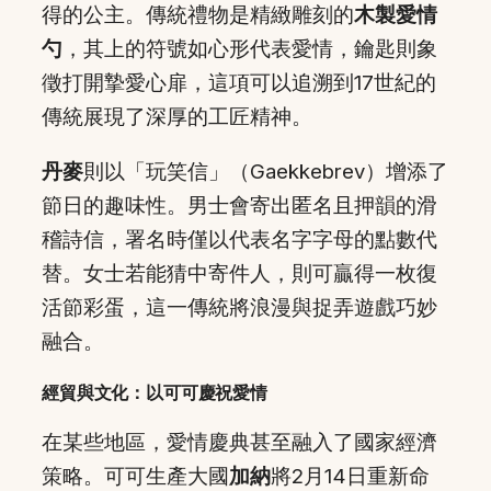
得的公主。傳統禮物是精緻雕刻的
木製愛情
勺
，其上的符號如心形代表愛情，鑰匙則象
徵打開摯愛心扉，這項可以追溯到17世紀的
傳統展現了深厚的工匠精神。
丹麥
則以「玩笑信」（Gaekkebrev）增添了
節日的趣味性。男士會寄出匿名且押韻的滑
稽詩信，署名時僅以代表名字字母的點數代
替。女士若能猜中寄件人，則可贏得一枚復
活節彩蛋，這一傳統將浪漫與捉弄遊戲巧妙
融合。
經貿與文化：以可可慶祝愛情
在某些地區，愛情慶典甚至融入了國家經濟
策略。可可生產大國
加納
將2月14日重新命