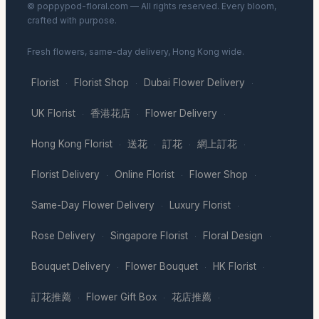
© poppypod-floral.com — All rights reserved. Every bloom,
crafted with purpose.
Fresh flowers, same-day delivery, Hong Kong wide.
Florist
Florist Shop
Dubai Flower Delivery
·
·
·
UK Florist
香港花店
Flower Delivery
·
·
·
Hong Kong Florist
送花
訂花
網上訂花
·
·
·
·
Florist Delivery
Online Florist
Flower Shop
·
·
·
Same-Day Flower Delivery
Luxury Florist
·
·
Rose Delivery
Singapore Florist
Floral Design
·
·
·
Bouquet Delivery
Flower Bouquet
HK Florist
·
·
·
訂花推薦
Flower Gift Box
花店推薦
·
·
·