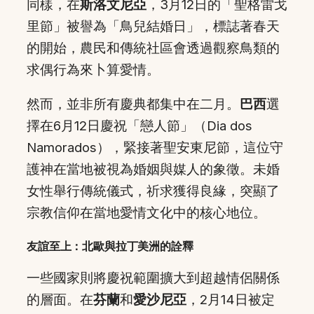
同樣，在
斯洛文尼亞
，3月12日的「聖格雷戈
里節」被譽為「鳥兒結婚日」，標誌著春天
的開始，農民和傳統社區會透過觀察鳥類的
求偶行為來卜算愛情。
然而，並非所有慶典都集中在二月。
巴西
選
擇在6月12日慶祝「戀人節」（Dia dos
Namorados），緊接著聖安東尼節，這位守
護神在當地被視為婚姻與媒人的象徵。未婚
女性舉行傳統儀式，祈求獲得良緣，突顯了
宗教信仰在當地愛情文化中的核心地位。
友誼至上：北歐與拉丁美洲的詮釋
一些國家則將慶祝範圍擴大到超越情侶關係
的層面。在
芬蘭
和
愛沙尼亞
，2月14日被定