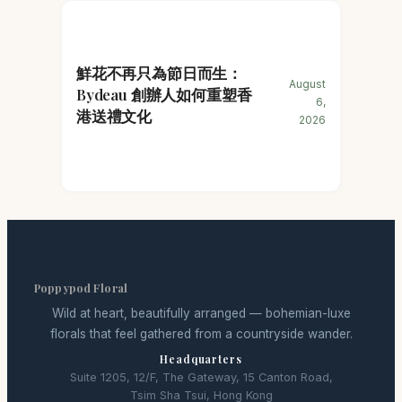
鮮花不再只為節日而生：
August
Bydeau 創辦人如何重塑香
6,
港送禮文化
2026
Poppypod Floral
Wild at heart, beautifully arranged — bohemian-luxe
florals that feel gathered from a countryside wander.
Headquarters
Suite 1205, 12/F, The Gateway, 15 Canton Road,
Tsim Sha Tsui, Hong Kong