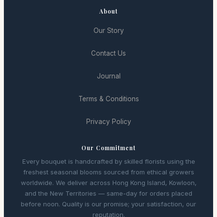
About
Our Story
Contact Us
Journal
Terms & Conditions
Privacy Policy
Our Commitment
Every bouquet is handcrafted by skilled florists using the
freshest seasonal blooms sourced from ethical growers
worldwide. We deliver across Hong Kong Island, Kowloon,
and the New Territories — same-day for orders placed
before noon. Quality is our promise; your satisfaction, our
reputation.