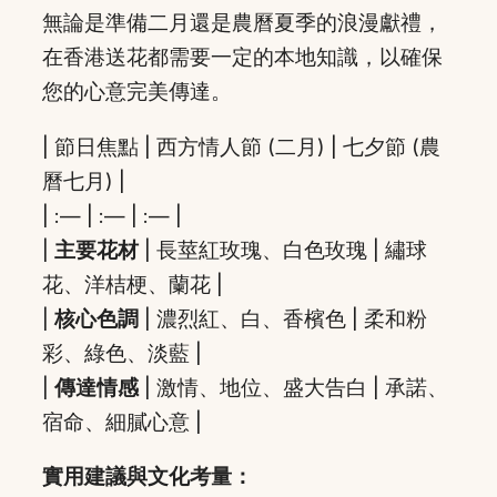
無論是準備二月還是農曆夏季的浪漫獻禮，
在香港送花都需要一定的本地知識，以確保
您的心意完美傳達。
| 節日焦點 | 西方情人節 (二月) | 七夕節 (農
曆七月) |
| :— | :— | :— |
|
主要花材
| 長莖紅玫瑰、白色玫瑰 | 繡球
花、洋桔梗、蘭花 |
|
核心色調
| 濃烈紅、白、香檳色 | 柔和粉
彩、綠色、淡藍 |
|
傳達情感
| 激情、地位、盛大告白 | 承諾、
宿命、細膩心意 |
實用建議與文化考量：