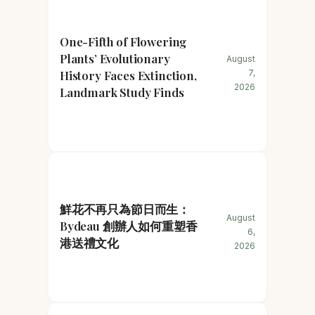
One-Fifth of Flowering
Plants’ Evolutionary
August
History Faces Extinction,
7,
2026
Landmark Study Finds
鮮花不再只為節日而生：
August
Bydeau 創辦人如何重塑香
6,
港送禮文化
2026