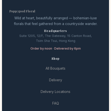
Poppypod Floral
Wild at heart, beautifully arranged — bohemian-luxe
florals that feel gathered from a countryside wander.
Headquarters
Suite 1205, 12/F, The Gateway, 15 Canton Road,
Tsim Sha Tsui, Hong Kong
Order by noon · Delivered by 6pm
Shop
All Bouquets
Delivery
Delivery Locations
FAQ