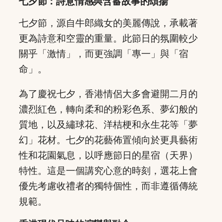
七夕節：詩意情感與含蓄故事的頌揚
七夕節，源自牛郎織女的美麗傳說，承載著
更為詩意和空靈的重量。此節日的氛圍較少
關乎「激情」，而更強調「專一」與「宿
命」。
為了慶祝七夕，香港情侶大多會避開二月的
濃烈紅色，轉向柔和的粉彩色系、夢幻般的
質地，以及繡球花、洋桔梗和永生花等「夢
幻」花材。七夕的花藝佈置傾向於更具藝術
性和花園氣息，以呼應節日的星宿（天界）
特性。這是一個講究心意的時刻，選花上會
優先考慮收禮者的獨特個性，而非遵循傳統
規範。