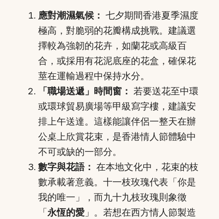
應對潮濕氣候：
七夕期間香港夏季濕度
極高，對脆弱的花瓣構成挑戰。建議選
擇較為強韌的花卉，如蘭花或高級百
合，或採用有花泥底座的花盒，確保花
莖在運輸過程中保持水分。
「職場送遞」時間窗：
若要送花至中環
或環球貿易廣場等甲級寫字樓，建議安
排上午送達。這樣能讓伴侶一整天在辦
公桌上欣賞花束，是香港情人節體驗中
不可或缺的一部分。
數字與花語：
在本地文化中，花束的枝
數承載著意義。十一枝玫瑰代表「你是
我的唯一」，而九十九枝玫瑰則象徵
「
永恆的愛
」。若想在西方情人節製造