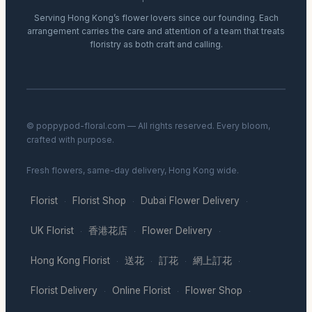
Serving Hong Kong’s flower lovers since our founding. Each
arrangement carries the care and attention of a team that treats
floristry as both craft and calling.
© poppypod-floral.com — All rights reserved. Every bloom,
crafted with purpose.
Fresh flowers, same-day delivery, Hong Kong wide.
Florist
Florist Shop
Dubai Flower Delivery
·
·
·
UK Florist
香港花店
Flower Delivery
·
·
·
Hong Kong Florist
送花
訂花
網上訂花
·
·
·
·
Florist Delivery
Online Florist
Flower Shop
·
·
·