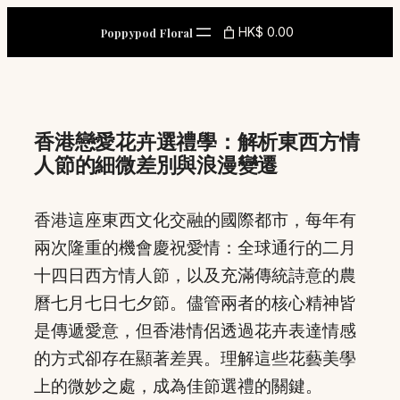
Skip
HK$ 0.00
Poppypod Floral
to
content
香港戀愛花卉選禮學：解析東西方情
人節的細微差別與浪漫變遷
香港這座東西文化交融的國際都市，每年有
兩次隆重的機會慶祝愛情：全球通行的二月
十四日西方情人節，以及充滿傳統詩意的農
曆七月七日七夕節。儘管兩者的核心精神皆
是傳遞愛意，但香港情侶透過花卉表達情感
的方式卻存在顯著差異。理解這些花藝美學
上的微妙之處，成為佳節選禮的關鍵。