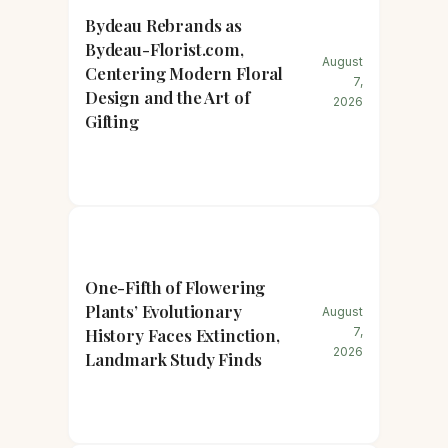
Bydeau Rebrands as
Bydeau-Florist.com,
August
Centering Modern Floral
7,
Design and the Art of
2026
Gifting
One-Fifth of Flowering
Plants’ Evolutionary
August
History Faces Extinction,
7,
2026
Landmark Study Finds