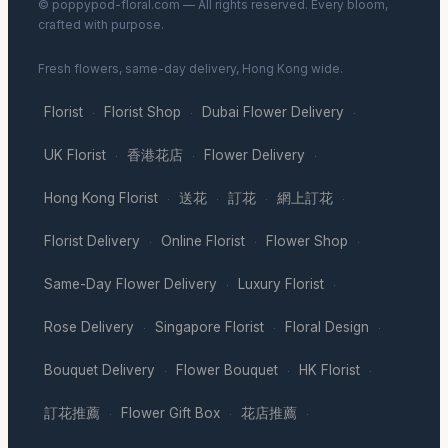
© poppypod-floral.com — All rights reserved. Every bloom,
crafted with purpose.
Fresh flowers, same-day delivery, Hong Kong wide.
Florist
Florist Shop
Dubai Flower Delivery
·
·
·
UK Florist
香港花店
Flower Delivery
·
·
·
Hong Kong Florist
送花
訂花
網上訂花
·
·
·
·
Florist Delivery
Online Florist
Flower Shop
·
·
·
Same-Day Flower Delivery
Luxury Florist
·
·
Rose Delivery
Singapore Florist
Floral Design
·
·
·
Bouquet Delivery
Flower Bouquet
HK Florist
·
·
·
訂花推薦
Flower Gift Box
花店推薦
·
·
·