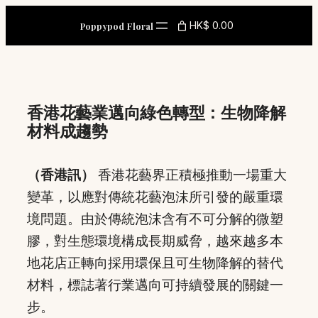
Skip
HK$ 0.00
Poppypod Floral
to
content
香港花藝業邁向綠色轉型：生物降解
材料成趨勢
（香港訊）
香港花藝界正積極推動一場重大
變革，以應對傳統花藝泡沫所引發的嚴重環
境問題。由於傳統泡沫含有不可分解的微塑
膠，對生態環境構成長期威脅，越來越多本
地花店正轉向採用環保且可生物降解的替代
材料，標誌著行業邁向可持續發展的關鍵一
步。