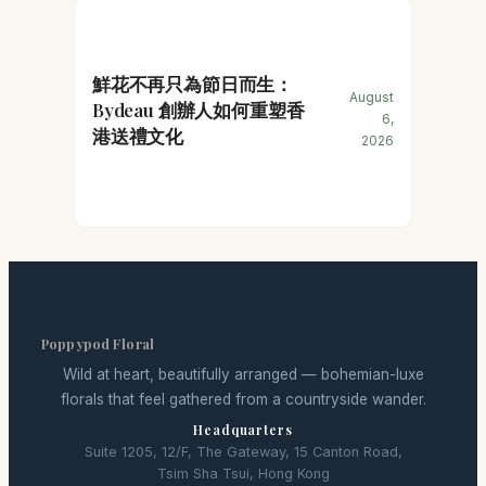
鮮花不再只為節日而生：
August
Bydeau 創辦人如何重塑香
6,
港送禮文化
2026
Poppypod Floral
Wild at heart, beautifully arranged — bohemian-luxe
florals that feel gathered from a countryside wander.
Headquarters
Suite 1205, 12/F, The Gateway, 15 Canton Road,
Tsim Sha Tsui, Hong Kong