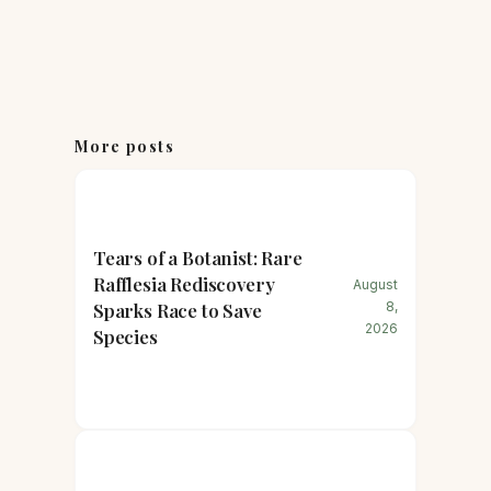
More posts
Tears of a Botanist: Rare
Rafflesia Rediscovery
August
Sparks Race to Save
8,
2026
Species