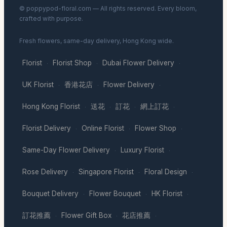
© poppypod-floral.com — All rights reserved. Every bloom,
crafted with purpose.
Fresh flowers, same-day delivery, Hong Kong wide.
Florist
Florist Shop
Dubai Flower Delivery
·
·
·
UK Florist
香港花店
Flower Delivery
·
·
·
Hong Kong Florist
送花
訂花
網上訂花
·
·
·
·
Florist Delivery
Online Florist
Flower Shop
·
·
·
Same-Day Flower Delivery
Luxury Florist
·
·
Rose Delivery
Singapore Florist
Floral Design
·
·
·
Bouquet Delivery
Flower Bouquet
HK Florist
·
·
·
訂花推薦
Flower Gift Box
花店推薦
·
·
·