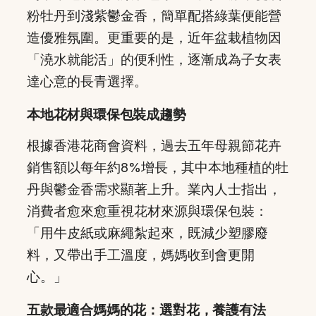
粉牡丹到淺紫鬱金香，簡單配搭綠葉便能營
造優雅氛圍。更重要的是，近年盆栽植物因
「澆水就能活」的便利性，逐漸成為子女表
達心意的長青選擇。
本地花材與環保包裝成趨勢
根據香港花商會資料，過去五年母親節花卉
銷售額以每年約8%增長，其中本地種植的牡
丹與鬱金香需求顯著上升。業內人士指出，
消費者愈來愈重視花材來源與環保包裝：
「用牛皮紙或麻繩紮起來，既減少塑膠廢
料，又帶出手工溫度，媽媽收到會更開
心。」
五款最適合媽媽的花：選對花，養護有法