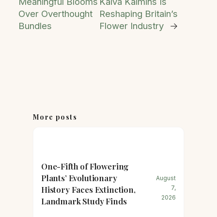
Meaningful Blooms
Kaiva Kaimins Is
Over Overthought
Reshaping Britain’s
Bundles
Flower Industry
→
More posts
One-Fifth of Flowering
Plants’ Evolutionary
August
History Faces Extinction,
7,
2026
Landmark Study Finds