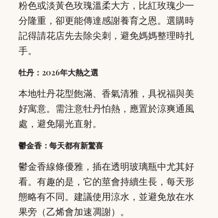
粉色或淡黃色玫瑰溫柔大方，比紅玫瑰少一
分隆重，卻更能傳達感謝養育之恩。選購時
記得請花店先去除尖刺，避免媽媽整理時扎
手。
牡丹：2026年大熱之選
本地牡丹花型飽滿、香氣清雅，具祝福與美
好寓意。需注意牡丹怕熱，應置於涼爽通風
處，避免陽光直射。
鬱金香：每天都有新驚喜
鬱金香線條優雅，插在透明玻璃瓶中尤其好
看。有趣的是，它的莖會持續生長，每天形
態略有不同。建議使用涼水，並避免放在水
果旁（乙烯會加速凋謝）。