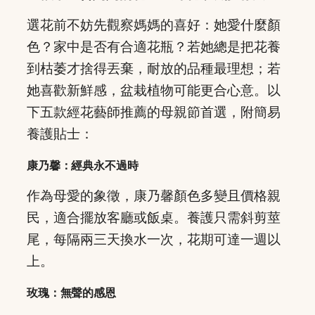
選花前不妨先觀察媽媽的喜好：她愛什麼顏
色？家中是否有合適花瓶？若她總是把花養
到枯萎才捨得丟棄，耐放的品種最理想；若
她喜歡新鮮感，盆栽植物可能更合心意。以
下五款經花藝師推薦的母親節首選，附簡易
養護貼士：
康乃馨：經典永不過時
作為母愛的象徵，康乃馨顏色多變且價格親
民，適合擺放客廳或飯桌。養護只需斜剪莖
尾，每隔兩三天換水一次，花期可達一週以
上。
玫瑰：無聲的感恩