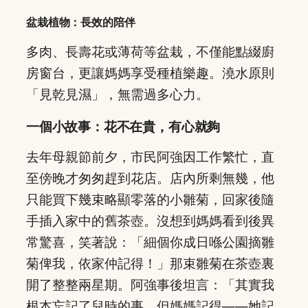
盆栽植物：長效的陪伴
多肉、長壽花或薄荷等盆栽，不僅能點綴廚
房窗台，更讓媽媽享受種植樂趣。澆水原則
「見乾見濕」，無需過多心力。
一個小故事：花不在貴，有心就夠
去年母親節前夕，市民阿強因工作繁忙，直
至傍晚才匆匆趕到花店。店內所剩無幾，他
只能買下幾束略顯零落的小雛菊，回家後隨
手插入家中的舊茶壺。沒想到媽媽看到後異
常驚喜，笑著說：「細個你成日喺公園摘雛
菊俾我，依家仲記得！」那束雛菊在茶壺裏
開了整整兩星期。阿強事後坦言：「其實我
根本忘記了兒時的事，但媽媽記得——她記