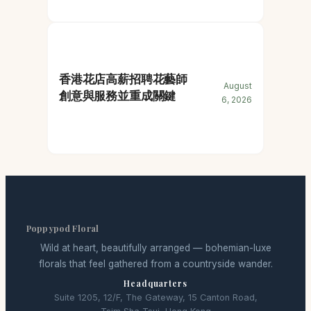
香港花店高薪招聘花藝師
August
創意與服務並重成關鍵
6, 2026
Poppypod Floral
Wild at heart, beautifully arranged — bohemian-luxe
florals that feel gathered from a countryside wander.
Headquarters
Suite 1205, 12/F, The Gateway, 15 Canton Road,