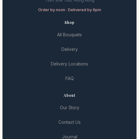
Tsim Sha Tsui, Hong Kong
Order by noon · Delivered by 6pm
Shop
All Bouquets
Delivery
Delivery Locations
FAQ
About
Our Story
Contact Us
Journal