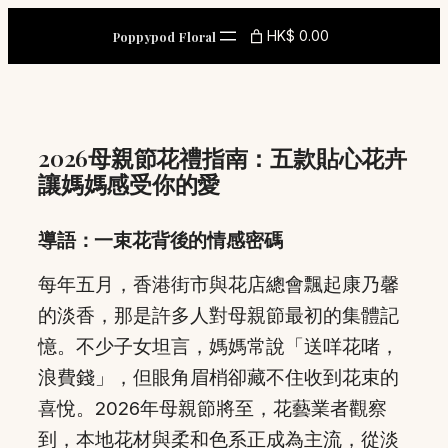
Skip
HK$ 0.00
Poppypod Floral
to
content
2026母親節花禮指南：五款貼心花卉
讓媽媽感受你的愛
導語：一束花背後的情感密碼
每年五月，香港街市與花店總會飄起康乃馨
的淡香，那是許多人對母親節最初的集體記
憶。不少子女坦言，媽媽常說「送咩花啫，
浪費錢」，但眼角眉梢卻藏不住收到花束的
喜悅。2026年母親節將至，花藝業者觀察
到，本地花材與柔和色系正成為主流，從淡