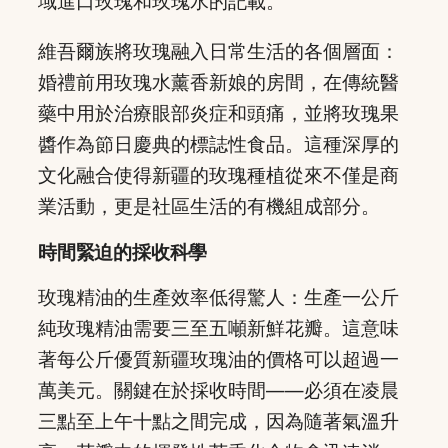
域進口玫瑰和玫瑰水的記載。
維吾爾族將玫瑰融入日常生活的各個層面：
婚禮前用玫瑰水薰香新娘的房間，在傳統醫
藥中用於治療眼部炎症和頭痛，並將玫瑰果
醬作為節日慶典的標誌性食品。這種深厚的
文化融合使得新疆的玫瑰種植從來不僅是商
業活動，更是社區生活的有機組成部分。
時間緊迫的採收科學
玫瑰精油的生產效率低得驚人：生產一公斤
純玫瑰精油需要三至五噸新鮮花瓣。這意味
著每公斤優質新疆玫瑰油的價格可以超過一
萬美元。關鍵在於採收時間——必須在凌晨
三點至上午十點之間完成，因為隨著氣溫升