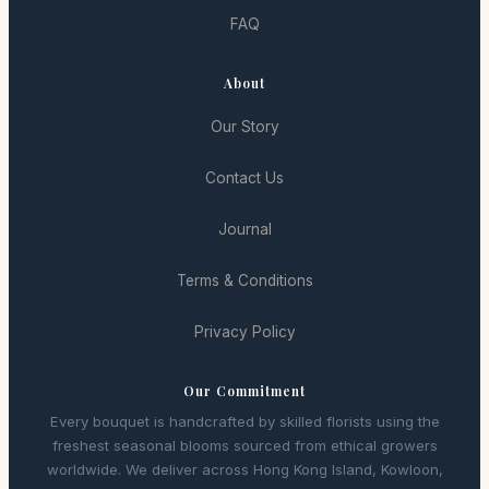
FAQ
About
Our Story
Contact Us
Journal
Terms & Conditions
Privacy Policy
Our Commitment
Every bouquet is handcrafted by skilled florists using the
freshest seasonal blooms sourced from ethical growers
worldwide. We deliver across Hong Kong Island, Kowloon,