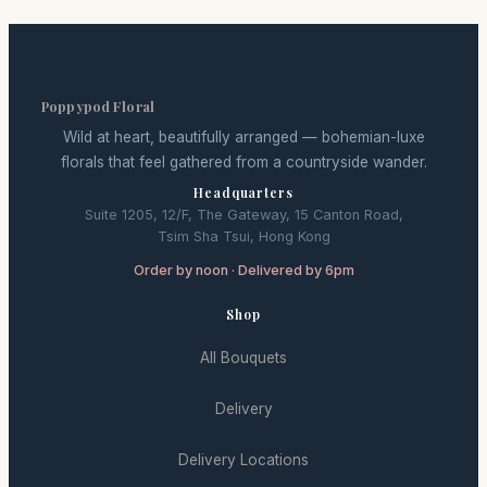
Poppypod Floral
Wild at heart, beautifully arranged — bohemian-luxe
florals that feel gathered from a countryside wander.
Headquarters
Suite 1205, 12/F, The Gateway, 15 Canton Road,
Tsim Sha Tsui, Hong Kong
Order by noon · Delivered by 6pm
Shop
All Bouquets
Delivery
Delivery Locations