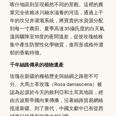
喀什地區則呈現截然不同的景觀。這裡的農
業完全依賴冰川融水滋養的河流，通過上千
年的坎兒井灌溉系統，將寶貴的水資源分配
到每一寸農田。夏季高達35攝氏度的白天氣
溫與驟降至18度的夜間溫差，促使玫瑰植株
集中產生防禦性化學物質，進而形成格外濃
郁的香氣特徵。
千年絲路傳承的植物遺產
玫瑰在新疆的種植歷史與絲綢之路密不可
分。大馬士革玫瑰（Rosa damascena）被
認為起源於今天的敘利亞和土耳其地區，經
由古波斯帝國向東傳播，沿著絲路貿易網絡
抵達新疆。到了唐代，中國文獻中已有從西