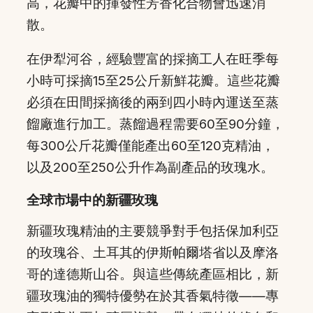
高，花瓣中的揮發性芳香化合物會迅速消
散。
在伊犁河谷，經驗豐富的採摘工人在旺季每
小時可採摘15至25公斤新鮮花瓣。這些花瓣
必須在田間採摘後的兩到四小時內運送至蒸
餾廠進行加工。蒸餾過程需要60至90分鐘，
每300公斤花瓣僅能產出60至120克精油，
以及200至250公升作為副產品的玫瑰水。
全球市場中的新疆玫瑰
新疆玫瑰精油的主要競爭對手包括保加利亞
的玫瑰谷、土耳其的伊斯帕爾塔省以及摩洛
哥的達德斯山谷。與這些傳統產區相比，新
疆玫瑰油的獨特優勢在於其香氣特徵——專