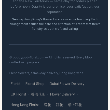
and the New Territories — same-day for orders placed
before noon. Quality is our promise; your satisfaction, our
reputation.
Serving Hong Kong’s flower lovers since our founding. Each
arrangement carries the care and attention of a team that treats
floristry as both craft and calling.
© poppypod-floral.com — All rights reserved. Every bloom,
crafted with purpose.
Fresh flowers, same-day delivery, Hong Kong wide.
Florist
Florist Shop
Dubai Flower Delivery
·
·
·
UK Florist
香港花店
Flower Delivery
·
·
·
Hong Kong Florist
送花
訂花
網上訂花
·
·
·
·