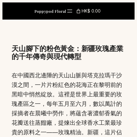
Skip
HK$ 0.00
Poppypod Floral
to
content
天山腳下的粉色黃金：新疆玫瑰產業
的千年傳奇與現代轉型
在中國西北邊陲的天山山脈與塔克拉瑪干沙
漠之間，一片片粉紅色的花海正在黎明前的
黑暗中悄然綻放。這裡是世界上最重要的玫
瑰產區之一，每年五月至六月，數以萬計的
採摘者在晨曦中勞作，將蘊含著濃郁香氣的
花瓣送往蒸餾廠，提煉出全球香水工業最珍
貴的原料之一——玫瑰精油。新疆，這片佔