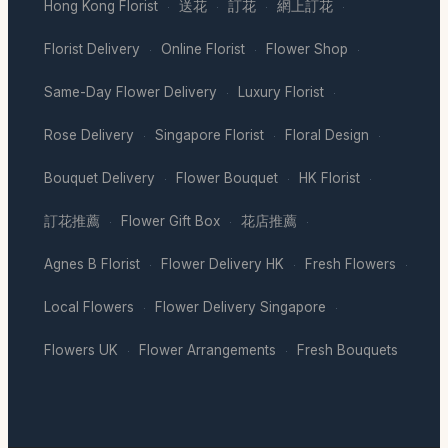
Hong Kong Florist
送花
訂花
網上訂花
·
·
·
·
Florist Delivery
Online Florist
Flower Shop
·
·
·
Same-Day Flower Delivery
Luxury Florist
·
·
Rose Delivery
Singapore Florist
Floral Design
·
·
·
Bouquet Delivery
Flower Bouquet
HK Florist
·
·
·
訂花推薦
Flower Gift Box
花店推薦
·
·
·
Agnes B Florist
Flower Delivery HK
Fresh Flowers
·
·
·
Local Flowers
Flower Delivery Singapore
·
·
Flowers UK
Flower Arrangements
Fresh Bouquets
·
·