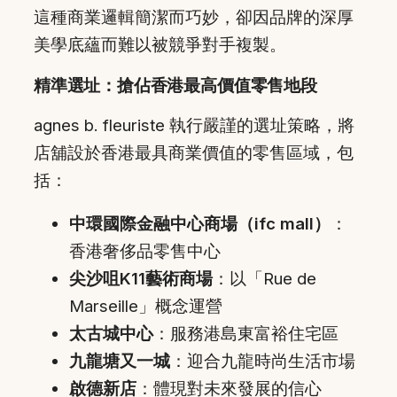
這種商業邏輯簡潔而巧妙，卻因品牌的深厚
美學底蘊而難以被競爭對手複製。
精準選址：搶佔香港最高價值零售地段
agnes b. fleuriste 執行嚴謹的選址策略，將
店舖設於香港最具商業價值的零售區域，包
括：
中環國際金融中心商場（ifc mall）
：
香港奢侈品零售中心
尖沙咀K11藝術商場
：以「Rue de
Marseille」概念運營
太古城中心
：服務港島東富裕住宅區
九龍塘又一城
：迎合九龍時尚生活市場
啟德新店
：體現對未來發展的信心