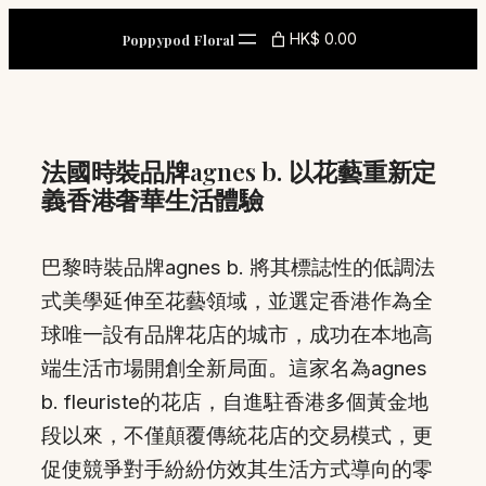
Skip
HK$ 0.00
Poppypod Floral
to
content
法國時裝品牌agnes b. 以花藝重新定
義香港奢華生活體驗
巴黎時裝品牌agnes b. 將其標誌性的低調法
式美學延伸至花藝領域，並選定香港作為全
球唯一設有品牌花店的城市，成功在本地高
端生活市場開創全新局面。這家名為agnes
b. fleuriste的花店，自進駐香港多個黃金地
段以來，不僅顛覆傳統花店的交易模式，更
促使競爭對手紛紛仿效其生活方式導向的零