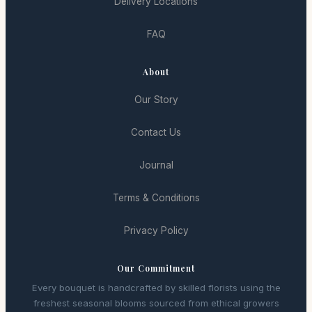
Delivery Locations
FAQ
About
Our Story
Contact Us
Journal
Terms & Conditions
Privacy Policy
Our Commitment
Every bouquet is handcrafted by skilled florists using the
freshest seasonal blooms sourced from ethical growers