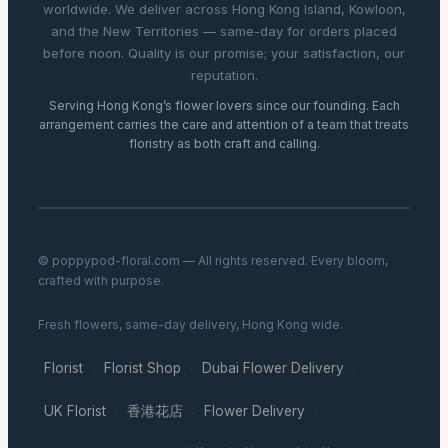
worldwide. We deliver across Hong Kong Island, Kowloon,
and the New Territories — same-day for orders placed
before noon. Quality is our promise; your satisfaction, our
reputation.
Serving Hong Kong’s flower lovers since our founding. Each
arrangement carries the care and attention of a team that treats
floristry as both craft and calling.
© poppypod-floral.com — All rights reserved. Every bloom,
crafted with purpose.
Fresh flowers, same-day delivery, Hong Kong wide.
Florist
Florist Shop
Dubai Flower Delivery
·
·
·
UK Florist
香港花店
Flower Delivery
·
·
·