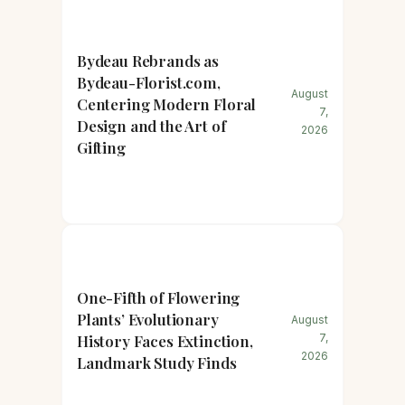
Bydeau Rebrands as
Bydeau-Florist.com,
August
Centering Modern Floral
7,
Design and the Art of
2026
Gifting
One-Fifth of Flowering
Plants’ Evolutionary
August
History Faces Extinction,
7,
2026
Landmark Study Finds