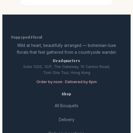
Poppypod Floral
Wild at heart, beautifully arranged — bohemian-luxe
florals that feel gathered from a countryside wander.
Headquarters
Suite 1205, 12/F, The Gateway, 15 Canton Road,
Tsim Sha Tsui, Hong Kong
Order by noon · Delivered by 6pm
Shop
All Bouquets
Delivery