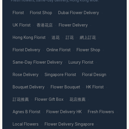
Fresh flowers, same-day delivery, Hong Kong wide.
Florist
Florist Shop
Dubai Flower Delivery
·
·
·
UK Florist
香港花店
Flower Delivery
·
·
·
Hong Kong Florist
送花
訂花
網上訂花
·
·
·
·
Florist Delivery
Online Florist
Flower Shop
·
·
·
Same-Day Flower Delivery
Luxury Florist
·
·
Rose Delivery
Singapore Florist
Floral Design
·
·
·
Bouquet Delivery
Flower Bouquet
HK Florist
·
·
·
訂花推薦
Flower Gift Box
花店推薦
·
·
·
Agnes B Florist
Flower Delivery HK
Fresh Flowers
·
·
·
Local Flowers
Flower Delivery Singapore
·
·