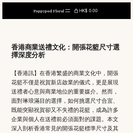
Skip
HK$ 0.00
Poppypod Floral
to
content
香港商業送禮文化：開張花籃尺寸選
擇深度分析
【香港訊】在香港繁盛的商業文化中，開張
花籃不僅是祝賀新店啟業的儀式，更是展現
送禮者心意與商業地位的重要媒介。然而，
面對琳琅滿目的選擇，如何挑選尺寸合宜、
既能突顯祝賀卻又不失禮的花籃，成為許多
企業與個人在送禮前必須面對的課題。本文
深入剖析香港常見的開張花籃標準尺寸及其