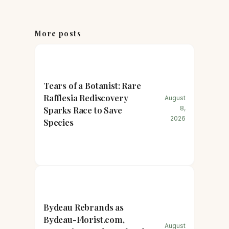
More posts
Tears of a Botanist: Rare
Rafflesia Rediscovery
August
Sparks Race to Save
8,
2026
Species
Bydeau Rebrands as
Bydeau-Florist.com,
August