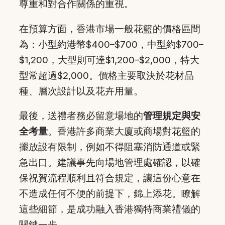
尊重和對合作關係的重視。
在預算方面，香港市場一般花籃的價格區間
為：小型約港幣$400–$700，中型約$700–
$1,200，大型則可達$1,200–$2,000，特大
型常超過$2,000。價格主要取決於花材品
種、層次設計以及花卉用量。
最後，送禮者務必留意場地的
管理規定與安
全考量
。香港許多商業大廈或商場對花籃的
擺放設有限制，例如不得阻塞消防通道或緊
急出口。建議事先向場地管理處確認，以確
保祝賀流程順利且符合規定，讓這份心意在
不造成任何不便的前提下，錦上添花。瞭解
這些細節，是成功融入香港獨特商業禮儀的
關鍵一步。