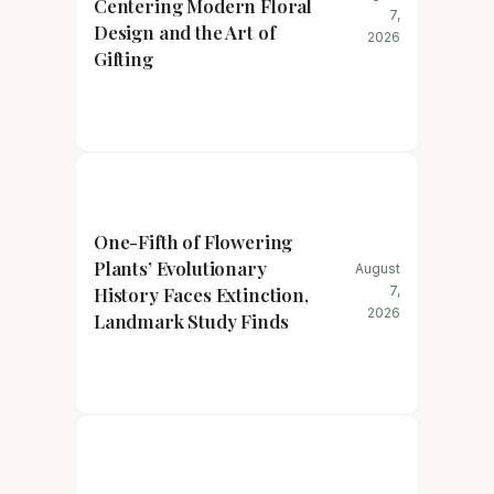
Centering Modern Floral
7,
Design and the Art of
2026
Gifting
One-Fifth of Flowering
Plants’ Evolutionary
August
History Faces Extinction,
7,
2026
Landmark Study Finds