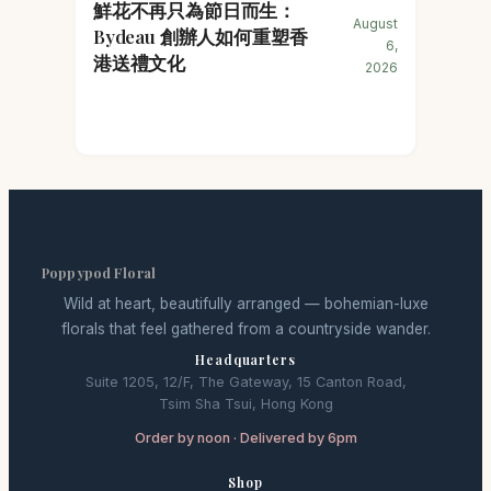
鮮花不再只為節日而生：
August
Bydeau 創辦人如何重塑香
6,
港送禮文化
2026
Poppypod Floral
Wild at heart, beautifully arranged — bohemian-luxe
florals that feel gathered from a countryside wander.
Headquarters
Suite 1205, 12/F, The Gateway, 15 Canton Road,
Tsim Sha Tsui, Hong Kong
Order by noon · Delivered by 6pm
Shop